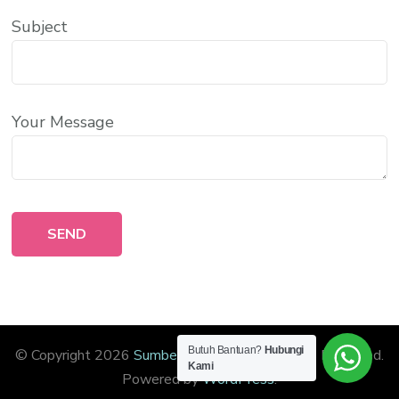
Subject
Your Message
Butuh Bantuan?
Hubungi
© Copyright 2026
Sumber Readymix
. All Rights Reserved.
Kami
Powered by
WordPress
.