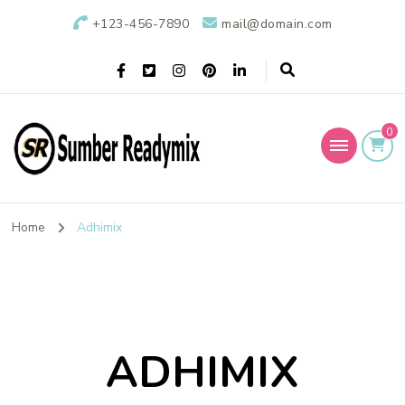
+123-456-7890
mail@domain.com
0
Sumber Readymix
Pusat Penjualan Beton Ready Mix di Indonesia
Home
Adhimix
ADHIMIX