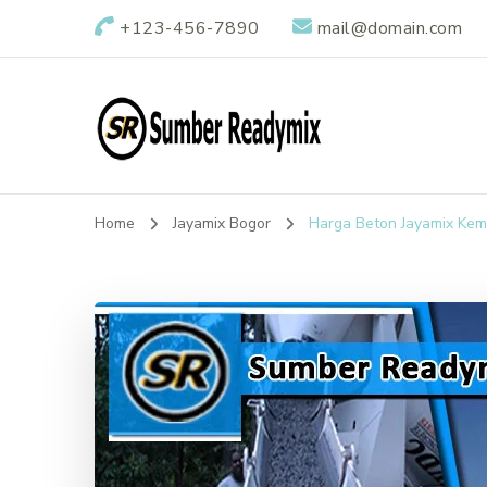
+123-456-7890
mail@domain.com
Sumber Readymi
Pusat Penjualan Beton Ready Mix di Indonesia
Home
Jayamix Bogor
Harga Beton Jayamix Ke