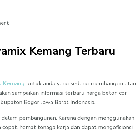
on
ment
Harga
Beton
yamix Kemang Terbaru
Jayamix
Kemang
Per
M3
Promo
ix Kemang
untuk anda yang sedang membangun atau
2023
akan sampaikan informasi terbaru harga beton cor
bupaten Bogor Jawa Barat Indonesia.
u dalam pembangunan. Karena dengan menggunakan
h cepat, hemat tenaga kerja dan dapat mengefisiensi