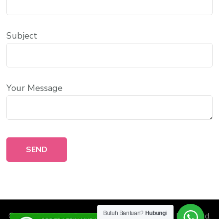
Subject
Your Message
Butuh Bantuan?
Hubungi
© Copyright 2026
Sumber Readymix
. All Rights Reserved.