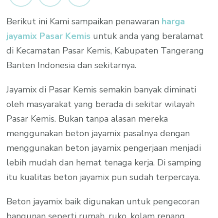
Pasar
Berikut ini Kami sampaikan penawaran
harga
Kemis
jayamix Pasar Kemis
untuk anda yang beralamat
Per
M3
di Kecamatan Pasar Kemis, Kabupaten Tangerang
Promo
Banten Indonesia dan sekitarnya.
2023
Jayamix di Pasar Kemis semakin banyak diminati
oleh masyarakat yang berada di sekitar wilayah
Pasar Kemis. Bukan tanpa alasan mereka
menggunakan beton jayamix pasalnya dengan
menggunakan beton jayamix pengerjaan menjadi
lebih mudah dan hemat tenaga kerja. Di samping
itu kualitas beton jayamix pun sudah terpercaya.
Beton jayamix baik digunakan untuk pengecoran
bangunan seperti rumah, ruko, kolam renang,