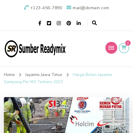
+123-456-7890
mail@domain.com
0
Sumber Readymix
Pusat Penjualan Beton Ready Mix di Indonesia
Home
Jayamix Jawa Timur
Harga Beton Jayamix
Sampang Per M3 Terbaru 2023