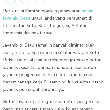
Setu
Berikut ini Kami sampaikan penawaran
harga
Tangerang
jayamix Setu
untuk anda yang beralamat di
Selatan
Per
Kecamatan Setu, Kota Tangerang Selatan
M3
Indonesia dan sekitarnya.
Promo
Jayamix di Setu semakin banyak diminati oleh
2023
masyarakat yang berada di sekitar wilayah Setu.
Bukan tanpa alasan mereka menggunakan beton
jayamix pasalnya dengan menggunakan beton
jayamix pengerjaan menjadi lebih mudah dan
hemat tenaga kerja. Di samping itu kualitas beton
jayamix pun sudah terpercaya.
Beton jayamix baik digunakan untuk pengecoran
bangunan seperti rumah, ruko, kolam renang,