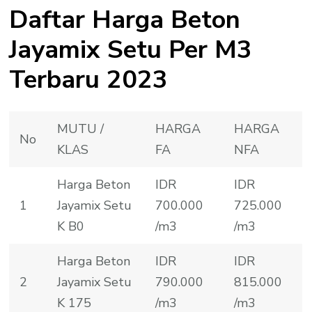
Daftar Harga Beton
Jayamix Setu Per M3
Terbaru 2023
MUTU /
HARGA
HARGA
No
KLAS
FA
NFA
Harga Beton
IDR
IDR
1
Jayamix Setu
700.000
725.000
K B0
/m3
/m3
Harga Beton
IDR
IDR
2
Jayamix Setu
790.000
815.000
K 175
/m3
/m3