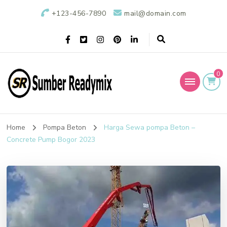
+123-456-7890
mail@domain.com
0
Sumber Readymix
Pusat Penjualan Beton Ready Mix di Indonesia
Home
Pompa Beton
Harga Sewa pompa Beton –
Concrete Pump Bogor 2023