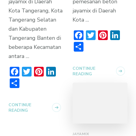
jayamix di Daerah
pemesanan beton
Kota Tangerang, Kota
jayamix di Daerah
Tangerang Selatan
Kota …
dan Kabupaten
Facebook
Twitter
Pinter
Lin
Tangerang Banten di
Share
beberapa Kecamatan
antara …
Facebook
Twitter
Pinterest
LinkedIn
CONTINUE
READING
Share
CONTINUE
READING
JAYAMIX