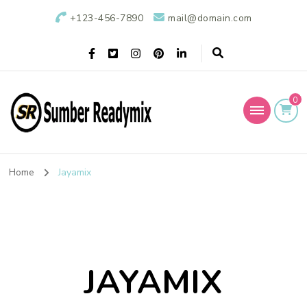
+123-456-7890
mail@domain.com
0
Sumber Readymix
Pusat Penjualan Beton Ready Mix di Indonesia
Home
Jayamix
JAYAMIX