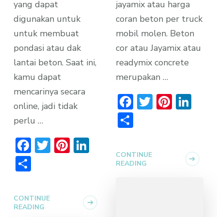
yang dapat
jayamix atau harga
digunakan untuk
coran beton per truck
untuk membuat
mobil molen. Beton
pondasi atau dak
cor atau Jayamix atau
lantai beton. Saat ini,
readymix concrete
kamu dapat
merupakan …
mencarinya secara
Facebook
Twitter
Pinter
Lin
online, jadi tidak
Share
perlu …
Facebook
Twitter
Pinterest
LinkedIn
CONTINUE
Share
READING
CONTINUE
READING