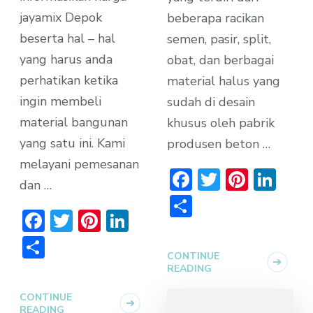
jayamix Depok
beberapa racikan
beserta hal – hal
semen, pasir, split,
yang harus anda
obat, dan berbagai
perhatikan ketika
material halus yang
ingin membeli
sudah di desain
material bangunan
khusus oleh pabrik
yang satu ini. Kami
produsen beton …
melayani pemesanan
Facebook
Twitter
Pinter
Lin
dan …
Share
Facebook
Twitter
Pinterest
LinkedIn
Share
CONTINUE
READING
CONTINUE
READING