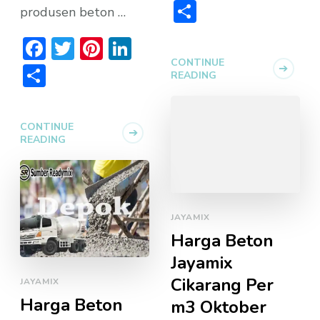
Share
produsen beton …
Facebook
Twitter
Pinterest
LinkedIn
CONTINUE
Share
READING
CONTINUE
READING
JAYAMIX
Harga Beton
Jayamix
Cikarang Per
JAYAMIX
Harga Beton
m3 Oktober