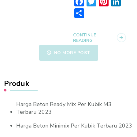
Facebook
Twitter
Pinter
Lin
Share
CONTINUE
READING
NO MORE POST
Produk
Harga Beton Ready Mix Per Kubik M3
Terbaru 2023
Harga Beton Minimix Per Kubik Terbaru 2023