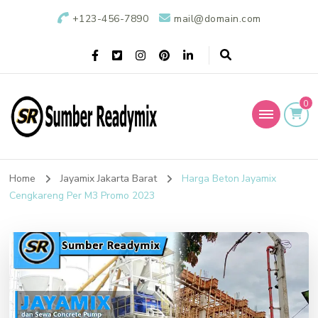
+123-456-7890
mail@domain.com
0
Sumber Readymix
Pusat Penjualan Beton Ready Mix di Indonesia
Home
Jayamix Jakarta Barat
Harga Beton Jayamix
Cengkareng Per M3 Promo 2023