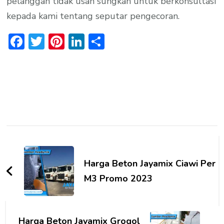
pelanggan tidak usah sungkan untuk berkonsultasi
kepada kami tentang seputar pengecoran.
Facebook
Twitter
Pinterest
LinkedIn
Share
Post
Navigation
Harga Beton Jayamix Ciawi Per
M3 Promo 2023
Harga Beton Jayamix Grogol