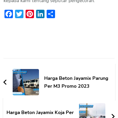
kepada kami tentang seputar pengecoran.
Facebook
Twitter
Pinterest
LinkedIn
Share
Post
Navigation
Harga Beton Jayamix Parung
Per M3 Promo 2023
Harga Beton Jayamix Koja Per