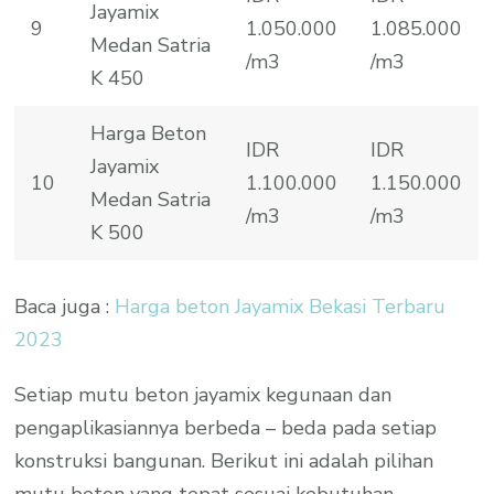
Jayamix
9
1.050.000
1.085.000
Medan Satria
/m3
/m3
K 450
Harga Beton
IDR
IDR
Jayamix
10
1.100.000
1.150.000
Medan Satria
/m3
/m3
K 500
Baca juga :
Harga beton Jayamix Bekasi Terbaru
2023
Setiap mutu beton jayamix kegunaan dan
pengaplikasiannya berbeda – beda pada setiap
konstruksi bangunan. Berikut ini adalah pilihan