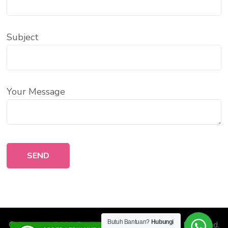
Subject
Your Message
Butuh Bantuan?
Hubungi
© Copyright 2026
Sumber Readymix
. All Rights Reserved.