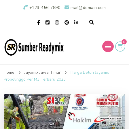
+123-456-7890
mail@domain.com
0
Sumber Readymix
Pusat Penjualan Beton Ready Mix di Indonesia
Home
Jayamix Jawa Timur
Harga Beton Jayamix
Probolinggo Per M3 Terbaru 2023