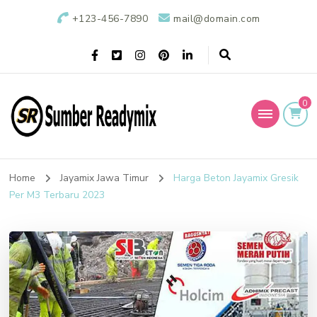
+123-456-7890
mail@domain.com
0
Sumber Readymix
Pusat Penjualan Beton Ready Mix di Indonesia
Home
Jayamix Jawa Timur
Harga Beton Jayamix Gresik
Per M3 Terbaru 2023