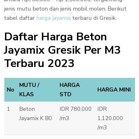
jenis mutu beton dan jenis mobil molen. Berikut
tabel daftar
harga jayamix
terbaru di Gresik.
Daftar Harga Beton
Jayamix Gresik Per M3
Terbaru 2023
MUTU /
HARGA
No
HARGA MINI
KLAS
STD
1
Beton
IDR 780.000
IDR
Jayamix K B0
/m3
1.120.000
/m3